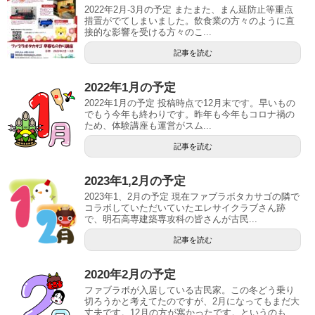
2022年2月-3月の予定 またまた、まん延防止等重点
措置がでてしまいました。飲食業の方々のように直
接的な影響を受ける方々のこ...
記事を読む
2022年1月の予定
2022年1月の予定 投稿時点で12月末です。早いもの
でもう今年も終わりです。昨年も今年もコロナ禍の
ため、体験講座も運営がスム...
記事を読む
2023年1,2月の予定
2023年1、2月の予定 現在ファブラボタカサゴの隣で
コラボしていただいていたエレサイクラブさん跡
で、明石高専建築専攻科の皆さんが古民...
記事を読む
2020年2月の予定
ファブラボが入居している古民家。この冬どう乗り
切ろうかと考えてたのですが、2月になってもまだ大
丈夫です。12月の方が寒かったです。というのも...